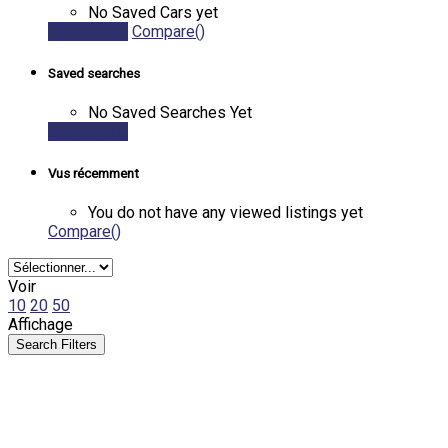
No Saved Cars yet
Signin/Join
Compare()
Saved searches
No Saved Searches Yet
Signin/Join
Vus récemment
You do not have any viewed listings yet
Compare()
Voir
10
20
50
Affichage
Search Filters