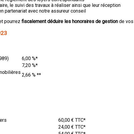
ire, le suivi des travaux à réaliser ainsi que leur réception
n partenariat avec notre assureur conseil
 et pourrez
fiscalement déduire les honoraires de gestion
de vos 
023
1989)
6,00 %*
7,20 %*
mobilières
2,66 % **
iers
60,00 € TTC*
24,00 € TTC*
54,00 € TTC*